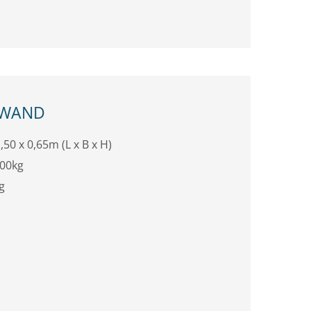
DWAND
,50 x 0,65m (L x B x H)
300kg
g