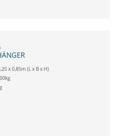
G
HÄNGER
,25 x 0,85m (L x B x H)
100kg
g