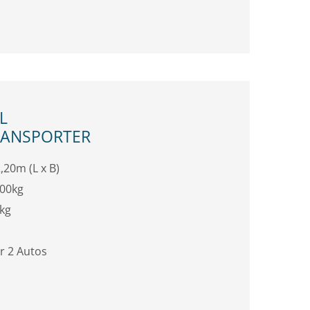
L
RANSPORTER
,20m (L x B)
500kg
kg
r 2 Autos