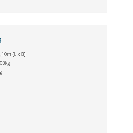
R
,10m (L x B)
500kg
g