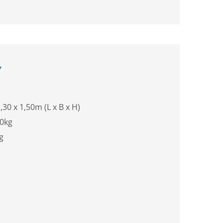
Y
,30 x 1,50m (L x B x H)
0kg
g