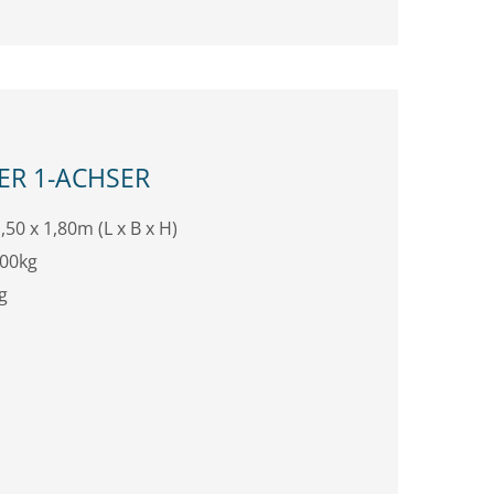
R 1-ACHSER
,50 x 1,80m (L x B x H)
300kg
g