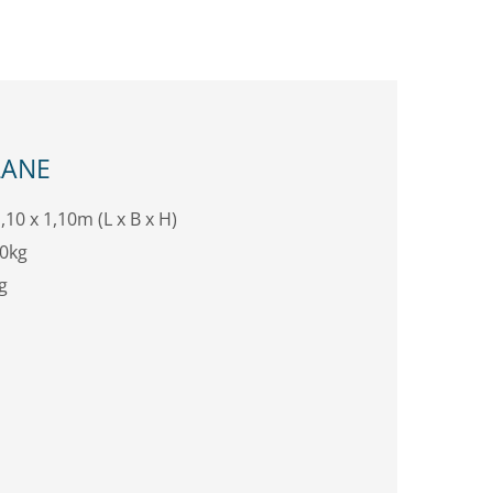
LANE
,10 x 1,10m (L x B x H)
0kg
g