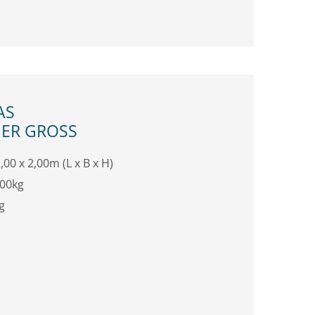
AS
R GROSS
,00 x 2,00m (L x B x H)
000kg
g